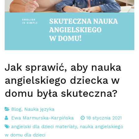
Jak sprawić, aby nauka
angielskiego dziecka w
domu była skuteczna?
Blog
,
Nauka języka
Ewa Marmurska-Karpińska
18 stycznia 2021
angielski dla dzieci materiały
,
nauka angielskiego
w domu dla dzieci