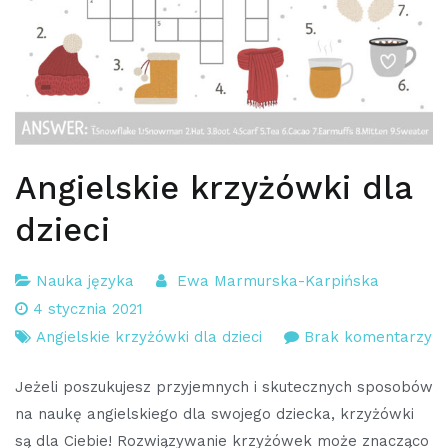
Angielskie krzyżówki dla
dzieci
Nauka języka
Ewa Marmurska-Karpińska
4 stycznia 2021
d
Angielskie krzyżówki dla dzieci
Brak komentarzy
An
Jeżeli poszukujesz przyjemnych i skutecznych sposobów
kr
na naukę angielskiego dla swojego dziecka, krzyżówki
dl
są dla Ciebie! Rozwiązywanie krzyżówek może znacząco
dz