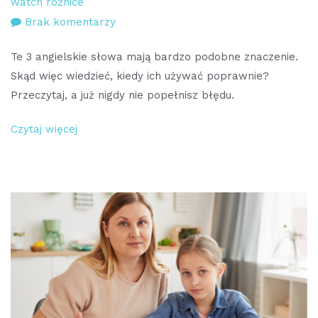
watch różnice
do
Brak komentarzy
„See”,
Te 3 angielskie słowa mają bardzo podobne znaczenie.
„look”
Skąd więc wiedzieć, kiedy ich używać poprawnie?
i
Przeczytaj, a już nigdy nie popełnisz błędu.
„watch”
–
Czytaj więcej
różnice