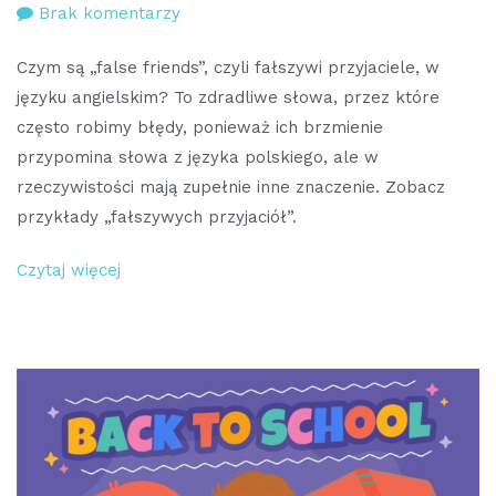
do
Brak komentarzy
False
Czym są „false friends”, czyli fałszywi przyjaciele, w
friends
języku angielskim? To zdradliwe słowa, przez które
w
często robimy błędy, ponieważ ich brzmienie
języku
przypomina słowa z języka polskiego, ale w
angielskim
rzeczywistości mają zupełnie inne znaczenie. Zobacz
przykłady „fałszywych przyjaciół”.
Czytaj więcej