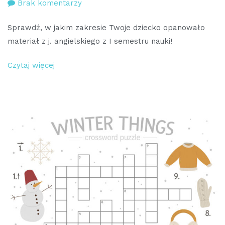
do
Brak komentarzy
Ćwiczenia
Sprawdź, w jakim zakresie Twoje dziecko opanowało
sprawdzające
materiał z j. angielskiego z I semestru nauki!
wiedzę
z
Czytaj więcej
I
semestru
dla
klas
4-
6