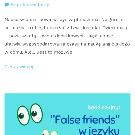
do
Brak komentarzy
Jak
Nauka w domu powinna być zaplanowana. Najgorsze,
sprawić,
co można zrobić, to działać z tzw. doskoku. Dzieci mają
aby
– poza szkołą – wiele dodatkowych zajęć, co nie
nauka
ułatwia wygospodarowania czasu na naukę angielskiego
angielskiego
w domu. Ale… Jest to możliwe!
dziecka
w
Czytaj więcej
domu
była
skuteczna?