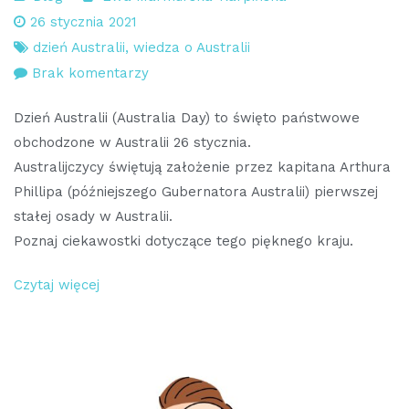
26 stycznia 2021
dzień Australii
,
wiedza o Australii
do
Brak komentarzy
Australia
Dzień Australii (Australia Day) to święto państwowe
–
obchodzone w Australii 26 stycznia.
Dzień
Australijczycy świętują założenie przez kapitana Arthura
Australii,
Phillipa (późniejszego Gubernatora Australii) pierwszej
znane
stałej osady w Australii.
miejsca
Poznaj ciekawostki dotyczące tego pięknego kraju.
i
ciekawostki
Czytaj więcej