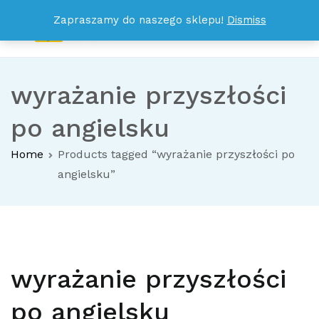
Przejdź
Zapraszamy do naszego sklepu!
Dismiss
do
treści
ENGLISH IS SIMPLE
Wystarczy 15 minut dziennie nauki, abyś już po miesiącu
dostrzegł u swojego dziecka efekty!
wyrażanie przyszłości
po angielsku
Home
Products tagged “wyrażanie przyszłości po
angielsku”
wyrażanie przyszłości
po angielsku