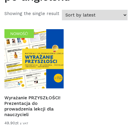
Showing the single result
NOWOŚĆ!
Wyrażanie PRZYSZŁOŚCI!
Prezentacja do
prowadzenia lekcji dla
nauczycieli
49.90
zł
z VAT