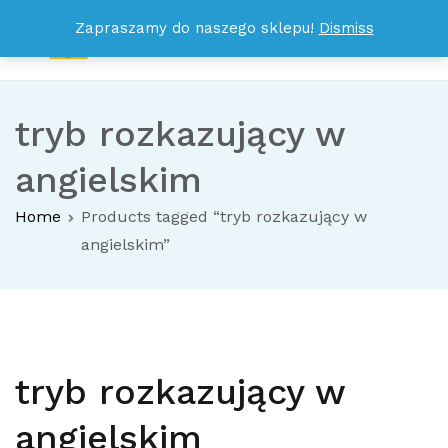
Przejdź
Zapraszamy do naszego sklepu!
Dismiss
do
treści
ENGLISH IS SIMPLE
Wystarczy 15 minut dziennie nauki, abyś już po miesiącu
dostrzegł u swojego dziecka efekty!
tryb rozkazujący w
angielskim
Home
Products tagged “tryb rozkazujący w
angielskim”
tryb rozkazujący w
angielskim