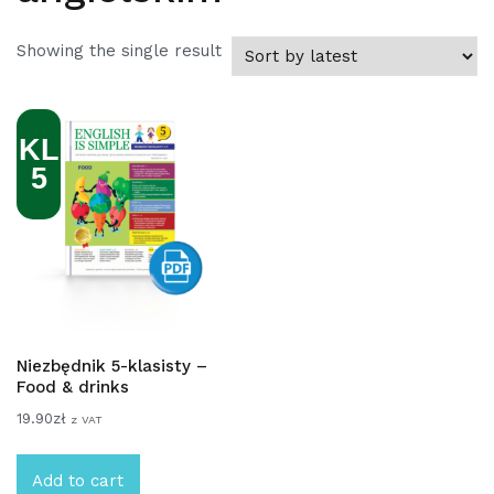
Showing the single result
KL
5
Niezbędnik 5-klasisty –
Food & drinks
19.90
zł
z VAT
Add to cart