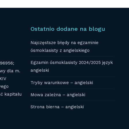
Ostatnio dodane na blogu
Najczęstsze błędy na egzaminie
ósmoklasisty z angielskiego
Egzamin ósmoklasisty 2024/2025 język
696956;
angielski
wy dla m.
XIV
Tryby warunkowe – angielski
wego
ć kapitału
Mowa zależna – angielski
Strona bierna – angielski