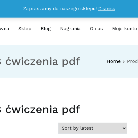
Zapraszamy do naszego sklepu!
Dismiss
ówna
Sklep
Blog
Nagrania
O nas
Moje konto
E
nie nauki, abyś już po miesiącu dostrzegł u swojego dziecka efe
8 ćwiczenia pdf
Home
Prod
8 ćwiczenia pdf