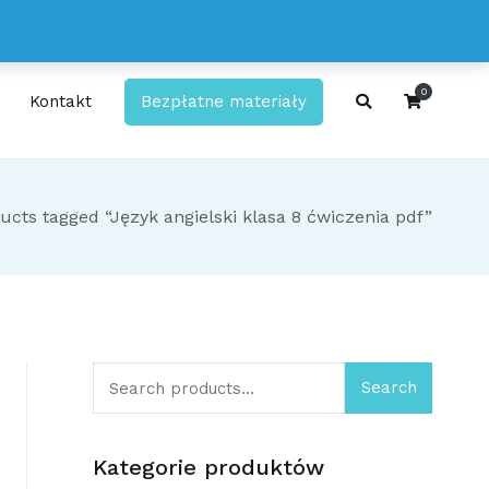
0
Kontakt
Bezpłatne materiały
kty!
ucts tagged “Język angielski klasa 8 ćwiczenia pdf”
Search
Search
for:
Kategorie produktów