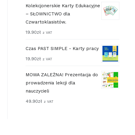
Kolekcjonerskie Karty Edukacyjne
– SŁOWNICTWO dla
Czwartoklasistów.
19.90
zł
z VAT
Czas PAST SIMPLE - Karty pracy
19.90
zł
z VAT
MOWA ZALEŻNA! Prezentacja do
prowadzenia lekcji dla
nauczycieli
49.90
zł
z VAT