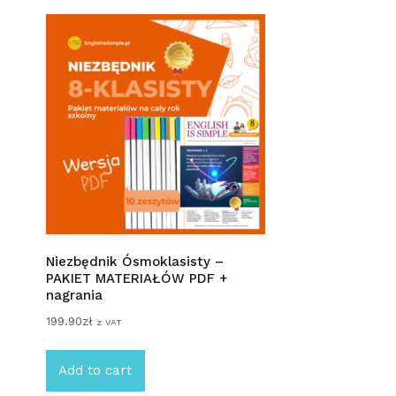
Niezbędnik Ósmoklasisty –
PAKIET MATERIAŁÓW PDF +
nagrania
199.90
zł
z VAT
Add to cart