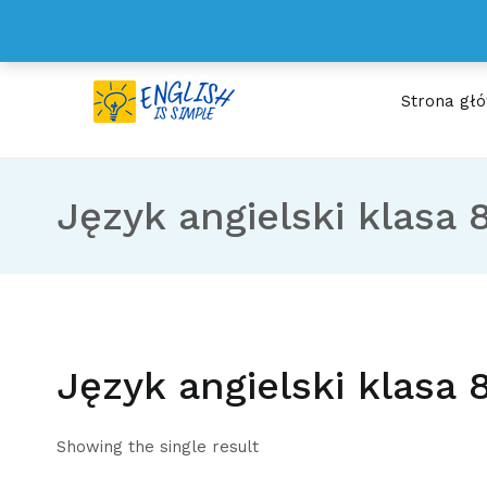
Przejdź
kontakt@englishissimple.pl
do
treści
Strona gł
ENGLISH IS SIMPL
Wystarczy 15 minut dzien
Język angielski klasa 
Język angielski klasa 
Showing the single result