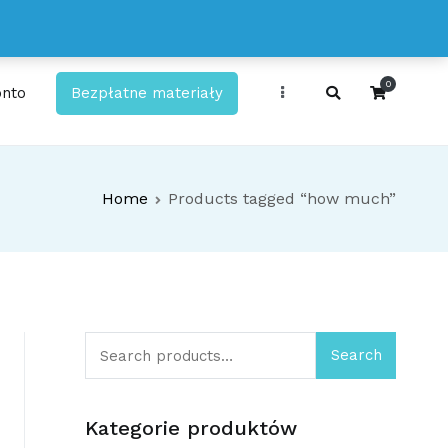
0
onto
Bezpłatne materiały
kty!
Home
Products tagged “how much”
Search
Search
for:
Kategorie produktów