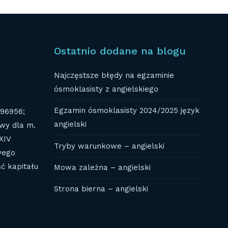
Ostatnio dodane na blogu
Najczęstsze błędy na egzaminie
ósmoklasisty z angielskiego
Egzamin ósmoklasisty 2024/2025 język
696956;
angielski
wy dla m.
XIV
Tryby warunkowe – angielski
wego
ć kapitału
Mowa zależna – angielski
Strona bierna – angielski