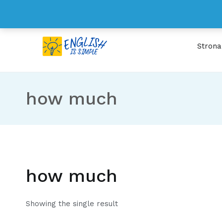
Przejdź
kontakt@englishissimple.pl
do
treści
Stron
ENGLISH IS SIMPL
Wystarczy 15 minut dzien
how much
how much
Showing the single result