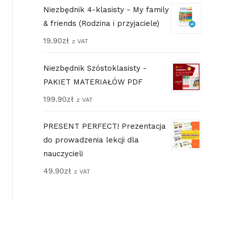
Niezbędnik 4-klasisty - My family
& friends (Rodzina i przyjaciele)
19.90
zł
z VAT
Niezbędnik Szóstoklasisty -
PAKIET MATERIAŁÓW PDF
199.90
zł
z VAT
PRESENT PERFECT! Prezentacja
do prowadzenia lekcji dla
nauczycieli
49.90
zł
z VAT