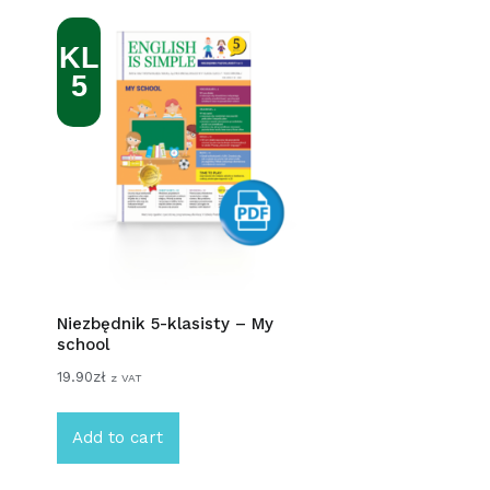
KL
5
Niezbędnik 5-klasisty – My
school
19.90
zł
z VAT
Add to cart