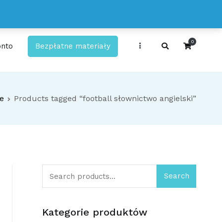
0
onto
Bezpłatne materiały
kty!
e
Products tagged “football słownictwo angielski”
Search
Search
for:
Kategorie produktów