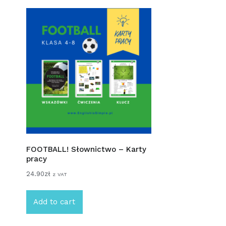
FOOTBALL! Słownictwo – Karty
pracy
24.90
zł
z VAT
Add to cart