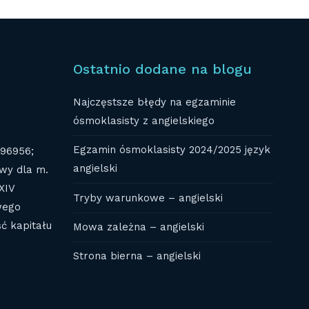
Ostatnio dodane na blogu
Najczęstsze błędy na egzaminie
ósmoklasisty z angielskiego
Egzamin ósmoklasisty 2024/2025 język
696956;
angielski
wy dla m.
XIV
Tryby warunkowe – angielski
wego
ć kapitału
Mowa zależna – angielski
Strona bierna – angielski