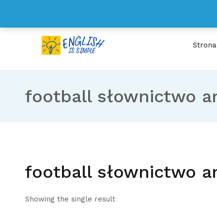
Przejdź
kontakt@englishissimple.pl
do
treści
Stron
ENGLISH IS SIMPL
Wystarczy 15 minut dzien
football słownictwo an
football słownictwo an
Showing the single result